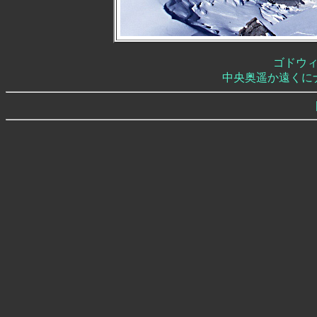
ゴドウ
中央奥遥か遠くに