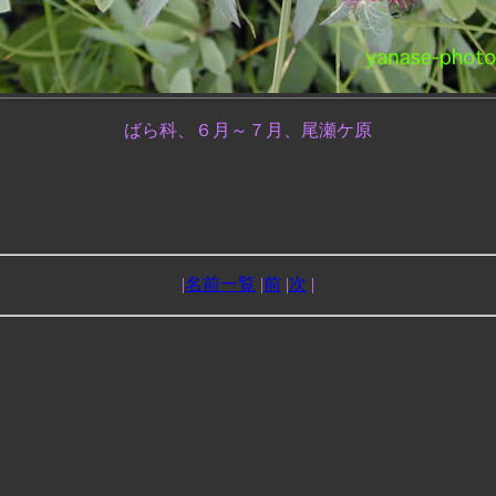
ばら科、６月～７月、尾瀬ケ原
|
名前一覧
|
前
|
次
|