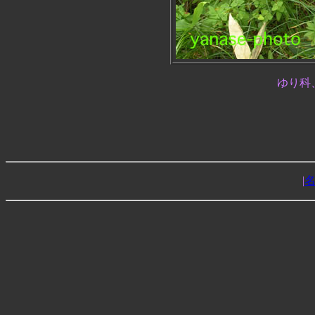
ゆり科
|