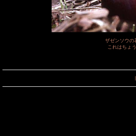
ザゼンソウの
これはちょ
|