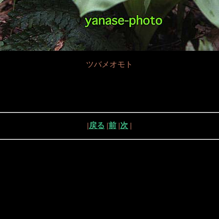
ツバメオモト
|
戻る
|
前
|
次
|