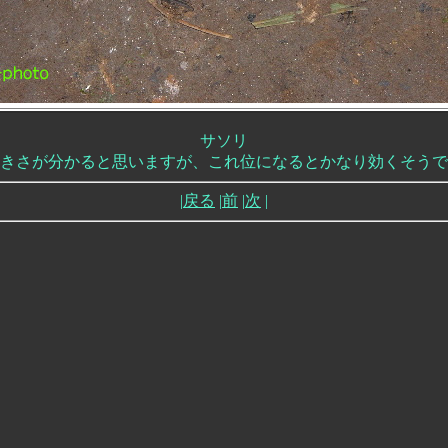
サソリ
きさが分かると思いますが、これ位になるとかなり効くそうで
|
戻る
|
前
|
次
|